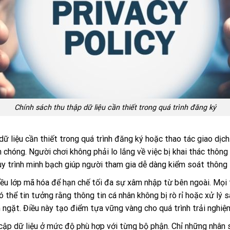
Chính sách thu thập dữ liệu cần thiết trong quá trình đăng ký
ữ liệu cần thiết trong quá trình đăng ký hoặc thao tác giao dịc
 chóng. Người chơi không phải lo lắng về việc bị khai thác thông
uy trình minh bạch giúp người tham gia dễ dàng kiểm soát thông 
ều lớp mã hóa để hạn chế tối đa sự xâm nhập từ bên ngoài. Mọi t
ó thể tin tưởng rằng thông tin cá nhân không bị rò rỉ hoặc xử lý
 ngặt. Điều này tạo điểm tựa vững vàng cho quá trình trải nghiệm
cập dữ liệu ở mức độ phù hợp với từng bộ phận. Chỉ những nhân 