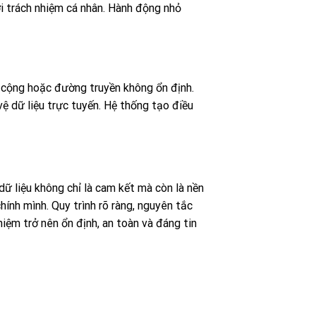
ới trách nhiệm cá nhân. Hành động nhỏ
 cộng hoặc đường truyền không ổn định.
ệ dữ liệu trực tuyến. Hệ thống tạo điều
ữ liệu không chỉ là cam kết mà còn là nền
ính mình. Quy trình rõ ràng, nguyên tắc
hiệm trở nên ổn định, an toàn và đáng tin