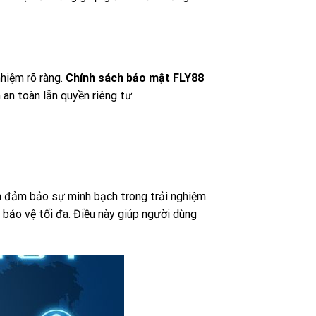
nhiệm rõ ràng.
Chính sách bảo mật FLY88
 an toàn lẫn quyền riêng tư.
ản đảm bảo sự minh bạch trong trải nghiệm.
 bảo vệ tối đa. Điều này giúp người dùng