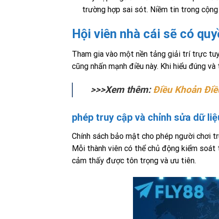
trường hợp sai sót. Niềm tin trong cộng
Hội viên nhà cái sẽ có qu
Tham gia vào một nền tảng giải trí trực tu
cũng nhấn mạnh điều này. Khi hiểu đúng và 
>>>Xem thêm:
Điều Khoản Điề
phép truy cập và chỉnh sửa dữ liệ
Chính sách bảo mật cho phép người chơi tru
Mỗi thành viên có thể chủ động kiểm soát t
cảm thấy được tôn trọng và ưu tiên.