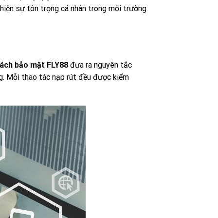
ể hiện sự tôn trọng cá nhân trong môi trường
sách bảo mật FLY88
đưa ra nguyên tắc
ng. Mỗi thao tác nạp rút đều được kiểm