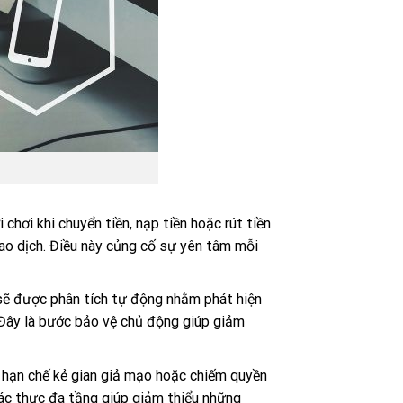
hơi khi chuyển tiền, nạp tiền hoặc rút tiền
iao dịch. Điều này củng cố sự yên tâm mỗi
sẽ được phân tích tự động nhằm phát hiện
 Đây là bước bảo vệ chủ động giúp giảm
ợ hạn chế kẻ gian giả mạo hoặc chiếm quyền
xác thực đa tầng giúp giảm thiểu những