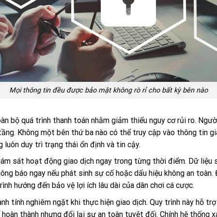
Mọi thông tin đều được bảo mật không rò rỉ cho bất kỳ bên nào
 bộ quá trình thanh toán nhằm giảm thiểu nguy cơ rủi ro. Người c
tầng. Không một bên thứ ba nào có thể truy cập vào thông tin g
 luôn duy trì trạng thái ổn định và tin cậy.
ám sát hoạt động giao dịch ngay trong từng thời điểm. Dữ liệu 
ông báo ngay nếu phát sinh sự cố hoặc dấu hiệu không an toàn.
rình hướng đến bảo vệ lợi ích lâu dài của dân chơi cá cược.
h tính nghiêm ngặt khi thực hiện giao dịch. Quy trình này hỗ tr
ể hoàn thành nhưng đổi lại sự an toàn tuyệt đối. Chính hệ thống 