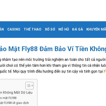
ẪN
CASINO
THỂ THAO
XỔ SỐ
NỔ HŨ
ĐÁ GÀ
KHUYẾN MÃ
ảo Mật Fly88 Đảm Bảo Ví Tiền Khôn
nhằm tạo nên môi trường trải nghiệm an toàn cho tất cả người
ười chơi có thể yên tâm hơn khi tham gia vì thông tin cá nhân lu
quốc tế. Mọi quy trình đều hướng đến sự tin cậy và tinh gọn tại
F
ền Không Mất Dữ Liệu
ảo mật FLY88
ật FLY88 về giao dịch