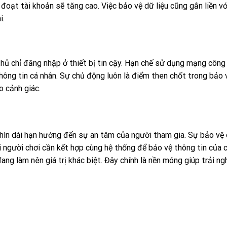
 đoạt tài khoản sẽ tăng cao. Việc bảo vệ dữ liệu cũng gắn liền v
i.
hủ chỉ đăng nhập ở thiết bị tin cậy. Hạn chế sử dụng mạng công
hông tin cá nhân. Sự chủ động luôn là điểm then chốt trong bảo v
o cảnh giác.
hìn dài hạn hướng đến sự an tâm của người tham gia. Sự bảo vệ d
gười chơi cần kết hợp cùng hệ thống để bảo vệ thông tin của ch
ng làm nên giá trị khác biệt. Đây chính là nền móng giúp trải ng