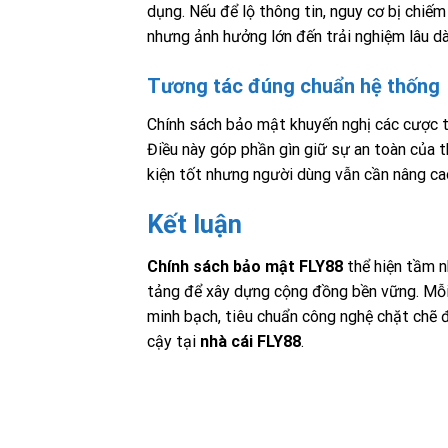
dụng. Nếu để lộ thông tin, nguy cơ bị chiếm
nhưng ảnh hưởng lớn đến trải nghiệm lâu dà
Tương tác đúng chuẩn hệ thống
Chính sách bảo mật khuyến nghị các cược t
Điều này góp phần gìn giữ sự an toàn của t
kiện tốt nhưng người dùng vẫn cần nâng ca
Kết luận
Chính sách bảo mật FLY88
thể hiện tầm n
tảng để xây dựng cộng đồng bền vững. Mỗi n
minh bạch, tiêu chuẩn công nghệ chặt chẽ đa
cậy tại
nhà cái FLY88
.