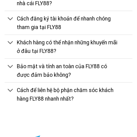
nhà cái FLY88?
Cách đăng ký tài khoản để nhanh chóng
tham gia tại FLY88
Khách hàng có thể nhận những khuyến mãi
ở đâu tại FLY88?
Bảo mật và tính an toàn của FLY88 có
được đảm bảo không?
Cách để liên hệ bộ phận chăm sóc khách
hàng FLY88 nhanh nhất?