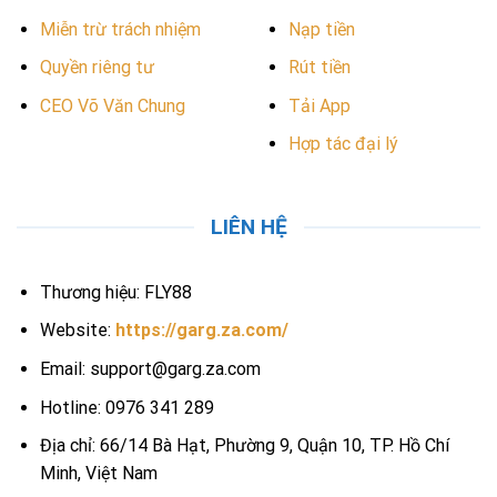
Miễn trừ trách nhiệm
Nạp tiền
Quyền riêng tư
Rút tiền
CEO Võ Văn Chung
Tải App
Hợp tác đại lý
LIÊN HỆ
Thương hiệu: FLY88
Website:
https://garg.za.com/
Email:
support@garg.za.com
Hotline: 0976 341 289
Địa chỉ: 66/14 Bà Hạt, Phường 9, Quận 10, TP. Hồ Chí
Minh, Việt Nam